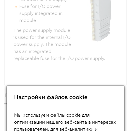
Fuse for I/O power
supply integrated in
module
The power supply module
is used for the internal I/O
power supply. The module
has an integrated
replaceable fuse for the I/O power supply.
Продукция
Настройки файлов cookie
Промышленные ПК
Мы используем файлы cookie для
Операторские интерфейсы
оптимизации нашего веб-сайта в интересах
пользователей, для веб-аналитики и