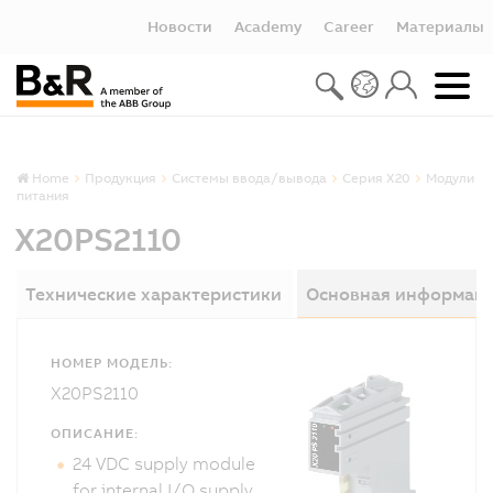
Новости
Academy
Career
Материалы
Home
Продукция
Системы ввода/вывода
Серия X20
Модули
питания
X20PS2110
Технические характеристики
Основная информац
НОМЕР МОДЕЛЬ:
X20PS2110
ОПИСАНИЕ:
24 VDC supply module
for internal I/O supply