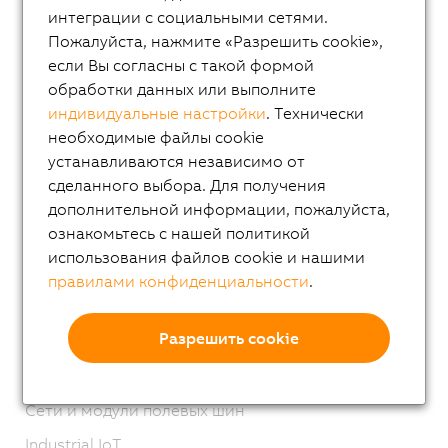
Системы управления
интеграции с социальными сетями.
Системы ввода/вывода
Пожалуйста, нажмите «Разрешить cookie»,
если Вы согласны с такой формой
Серия X20
обработки данных или выполните
Система X20 с защитным покрытием
индивидуальные настройки
. Технически
необходимые файлы cookie
Серия X67
устанавливаются независимо от
Система XV
сделанного выбора. Для получения
Интегрированное машинное зрение
дополнительной информации, пожалуйста,
ознакомьтесь с нашей политикой
Техника обеспечения безопасности
использования файлов cookie и нашими
Управление движением
правилами конфиденциальности
.
Мехатронные системы
Разрешить cookie
Robotics
Мобильная автоматизация
Сети и модули полевых шин
Industrial IoT