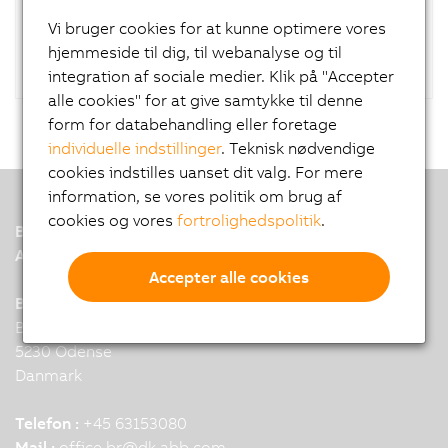
RAID controller.
Vi bruger cookies for at kunne optimere vores
hjemmeside til dig, til webanalyse og til
integration af sociale medier. Klik på "Accepter
alle cookies" for at give samtykke til denne
form for databehandling eller foretage
individuelle indstillinger
. Teknisk nødvendige
cookies indstilles uanset dit valg. For mere
information, se vores politik om brug af
cookies og vores
fortrolighedspolitik
.
B&R
A member of the ABB Group
Accepter alle cookies
B&R hovedkontor, Danmark
Billedskaerervej 17
5230 Odense
Danmark
Telefon :
+45 63153080
Mail :
office.br
@
dk.abb.com