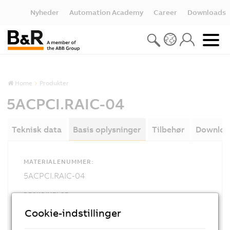
Nyheder
Automation Academy
Career
Downloads
Home
Produkter
5ACPCI.RAIC-04
Teknisk data
Basis oplysninger
Tilbehør
Downloa
MATERIALENUMMER:
5ACPCI.RAIC-04
BESKRIVELSE:
This hard disk can be used as a replacement for
Cookie-indstillinger
a HDD used with the 5ACPCI.RAIC-03 PCI SATA