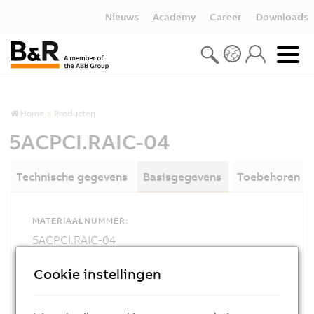
Nieuws
Academy
Career
Downloads
Home
Producten
5ACPCI.RAIC-04
Technische gegevens
Basisgegevens
Toebehoren
MATERIAALNUMMER:
5ACPCI.RAIC-04
OMSCHRIJVING:
Cookie instellingen
This hard disk can be used as a replacement for
a HDD used with the 5ACPCI.RAIC-03 PCI SATA