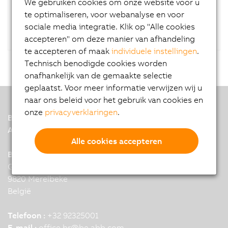
We gebruiken cookies om onze website voor u
RAID controller.
te optimaliseren, voor webanalyse en voor
sociale media integratie. Klik op "Alle cookies
accepteren" om deze manier van afhandeling
te accepteren of maak
individuele instellingen
.
Technisch benodigde cookies worden
onafhankelijk van de gemaakte selectie
geplaatst. Voor meer informatie verwijzen wij u
naar ons beleid voor het gebruik van cookies en
onze
privacyverklaringen
.
B&R
A member of the ABB Group
Alle cookies accepteren
B&R Headquarters: Merelbeke
Guldensporenpark 28
9820 Merelbeke
België
Telefoon :
+32 92325001
E-mail :
office.br
@
be.abb.com