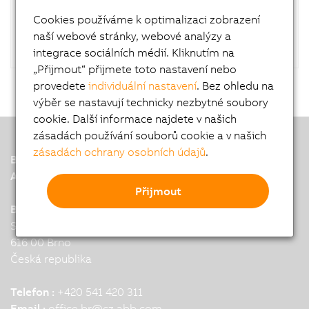
RAID controller.
Cookies používáme k optimalizaci zobrazení
naší webové stránky, webové analýzy a
integrace sociálních médií. Kliknutím na
„Přijmout“ přijmete toto nastavení nebo
provedete
individuální nastavení
. Bez ohledu na
výběr se nastavují technicky nezbytné soubory
cookie. Další informace najdete v našich
zásadách používání souborů cookie a v našich
zásadách ochrany osobních údajů
.
B&R
A member of the ABB Group
Přijmout
B&R Headquarters: Brno
Stranskeho 39
616 00 Brno
Česká republika
Telefon :
+420 541 420 311
Email :
office.br
@
cz.abb.com