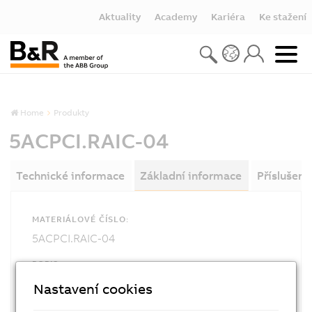
Aktuality
Academy
Kariéra
Ke stažení
Home
Produkty
5ACPCI.RAIC-04
Technické informace
Základní informace
Příslušens
MATERIÁLOVÉ ČÍSLO:
5ACPCI.RAIC-04
POPIS:
This hard disk can be used as a replacement for
Nastavení cookies
a HDD used with the 5ACPCI.RAIC-03 PCI SATA