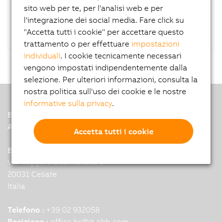
RAID controller.
sito web per te, per l'analisi web e per
l'integrazione dei social media. Fare click su
"Accetta tutti i cookie" per accettare questo
trattamento o per effettuare
impostazioni
individuali
. I cookie tecnicamente necessari
vengono impostati indipendentemente dalla
selezione. Per ulteriori informazioni, consulta la
nostra politica sull'uso dei cookie e le nostre
informative sulla privacy
.
B&R
A member of the ABB Group
Accetta tutti i cookie
B&R Headquarters: Milano
Via Ruggero Leoncavallo 1
20031 Cesate
Italia
Telefono :
+39 02 932058
Posizione :
office.br
@
it.abb.com