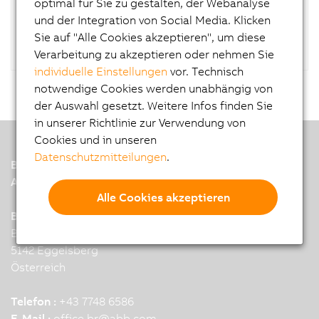
optimal für Sie zu gestalten, der Webanalyse
verwendet werden.
und der Integration von Social Media. Klicken
Sie auf "Alle Cookies akzeptieren", um diese
Verarbeitung zu akzeptieren oder nehmen Sie
individuelle Einstellungen
vor. Technisch
notwendige Cookies werden unabhängig von
der Auswahl gesetzt. Weitere Infos finden Sie
in unserer Richtlinie zur Verwendung von
Cookies und in unseren
Datenschutzmitteilungen
.
B&R
A member of the ABB Group
Alle Cookies akzeptieren
B&R Industrial Automation GmbH
B&R Strasse 1
5142 Eggelsberg
Österreich
Telefon :
+43 7748 6586
E-Mail :
office.br
@
abb.com