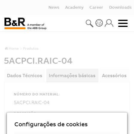
News
Academy
Career
Downloads
Home
Produtos
5ACPCI.RAIC-04
Dados Técnicos
Informações básicas
Acessórios
NÚMERO DO MATERIAL:
5ACPCI.RAIC-04
DESCRIÇÃO:
This hard disk can be used as a replacement for
Configurações de cookies
a HDD used with the 5ACPCI.RAIC-03 PCI SATA