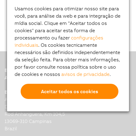
RAID controller.
Usamos cookies para otimizar nosso site para
você, para análise da web e para integração de
mídia social. Clique em "Aceitar todos os
cookies" para aceitar esta forma de
processamento ou fazer
configurações
individuais
. Os cookies tecnicamente
necessários são definidos independentemente
da seleção feita. Para obter mais informações,
por favor consulte nossa política sobre o uso
B&R
de cookies e nossos
avisos de privacidade
.
A member of the ABB Group
Aceitar todos os cookies
B&R Headquarters: Campinas
Alexander Grahan Bell 200 module
D2, Condominio Techno Park,
Rod Anhanguera, Km 104,5
13069-310 Campinas
Brazil