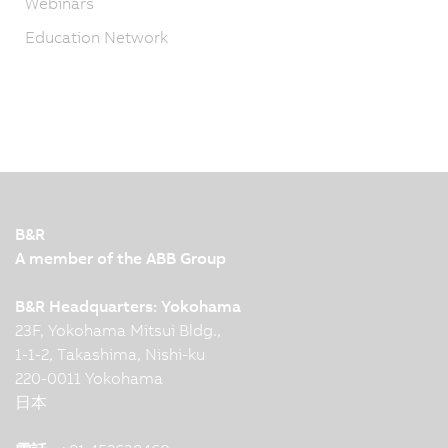
Webinars
Education Network
B&R
A member of the ABB Group
B&R Headquarters: Yokohama
23F, Yokohama Mitsui Bldg.,
1-1-2, Takashima, Nishi-ku
220-0011 Yokohama
日本