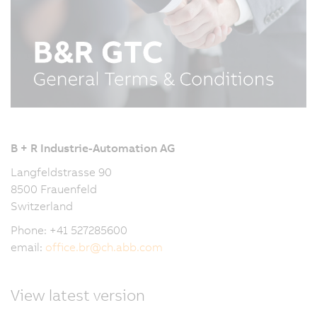
B + R Industrie-Automation AG
Langfeldstrasse 90
8500 Frauenfeld
Switzerland
Phone: +41 527285600
email:
office.br
@
ch.abb.com
View latest version