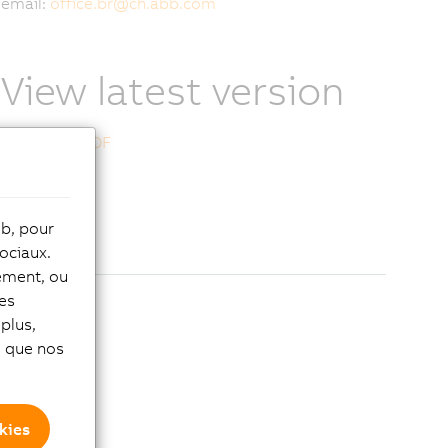
email:
office.br
@
ch.abb.com
View latest version
Download PDF
eb, pour
ociaux.
tement, ou
les
plus,
si que nos
kies