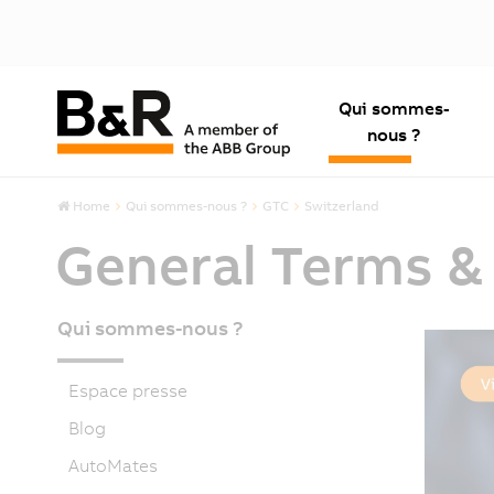
Qui sommes-
nous ?
Home
Qui sommes-nous ?
GTC
Switzerland
General Terms &
Qui sommes-nous ?
Espace presse
Blog
AutoMates