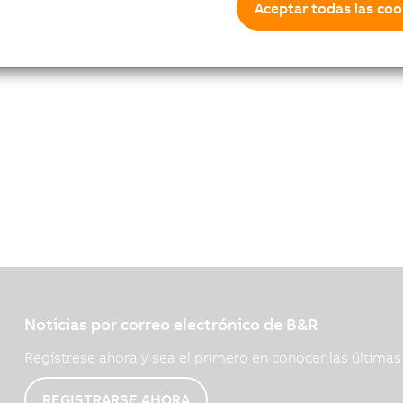
Aceptar todas las coo
Noticias por correo electrónico de B&R
Regístrese ahora y sea el primero en conocer las última
REGISTRARSE AHORA