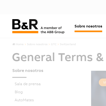
Sobre nosotros
Home
Sobre nosotros
GTC
Switzerland
General Terms &
Sobre nosotros
Sala de prensa
Blog
AutoMates