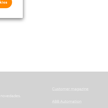
kies
Customer magazine
s novedades.
ABB Automation