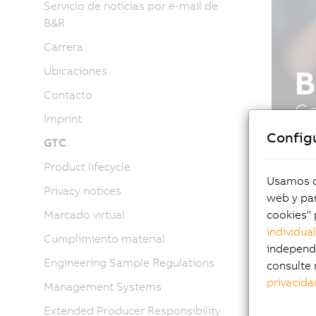
Servicio de noticias por e-mail de
B&R
Carrera
Ubicaciones
Contacto
Imprint
Config
GTC
Product lifecycle
Usamos co
Privacy notices
web y par
cookies" 
Marcado virtual
individua
Cumplimiento material
independi
Engineering Sample Regulations
consulte 
privacida
Management Systems
Extended Producer Responsibility