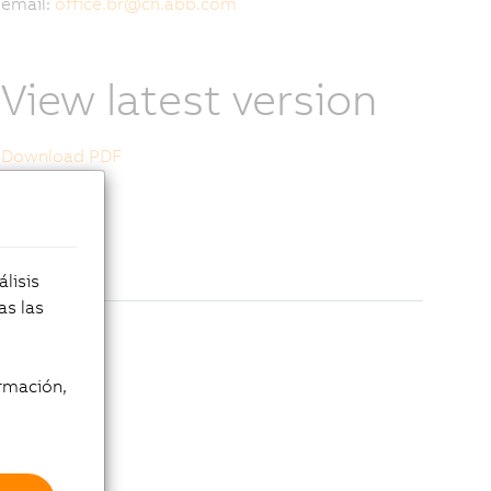
email:
office.br
@
ch.abb.com
View latest version
Download PDF
lisis
as las
rmación,