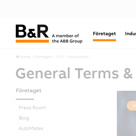
Företaget
Indu
Home
Företaget
GTC
Switzerland
General Terms &
Företaget
Press Room
Blog
AutoMates