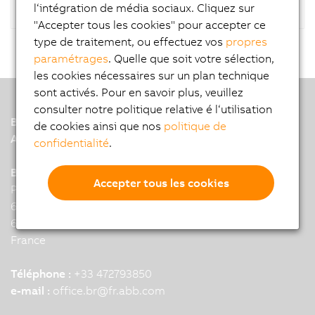
l‘intégration de média sociaux. Cliquez sur
"Accepter tous les cookies" pour accepter ce
type de traitement, ou effectuez vos
propres
paramétrages
. Quelle que soit votre sélection,
les cookies nécessaires sur un plan technique
sont activés. Pour en savoir plus, veuillez
consulter notre politique relative é l‘utilisation
B&R
de cookies ainsi que nos
politique de
A member of the ABB Group
confidentialité
.
B&R Headquarters: Lyon
Accepter tous les cookies
Parc Technologique de Lyon
6 allee Irene Joliot-Curie
69800 Saint-Priest
France
Téléphone :
+33 472793850
e-mail :
office.br
@
fr.abb.com