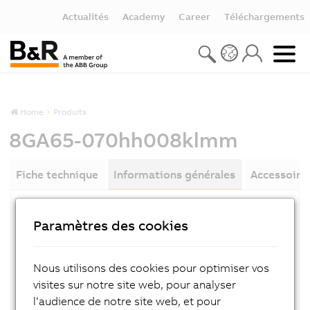
Actualités
Academy
Career
Téléchargements
Home
Produits
8GA65-070hh008klmm
Fiche technique
Informations générales
Accessoire
RÉFÉRENCE PRODUIT:
Paramètres des cookies
8GA65-070hh008klmm
DESCRIPTION:
Nous utilisons des cookies pour optimiser vos
Angel PG, i = 008, 1 stage, IP 65
visites sur notre site web, pour analyser
l‘audience de notre site web, et pour