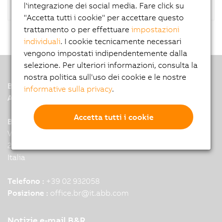
l'integrazione dei social media. Fare click su
"Accetta tutti i cookie" per accettare questo
trattamento o per effettuare
impostazioni
individuali
. I cookie tecnicamente necessari
vengono impostati indipendentemente dalla
selezione. Per ulteriori informazioni, consulta la
nostra politica sull'uso dei cookie e le nostre
B&R
informative sulla privacy
.
A member of the ABB Group
Accetta tutti i cookie
B&R Headquarters: Milano
Via Ruggero Leoncavallo 1
20031 Cesate
Italia
Telefono :
+39 02 932058
Posizione :
office.br
@
it.abb.com
Notizie e-mail B&R