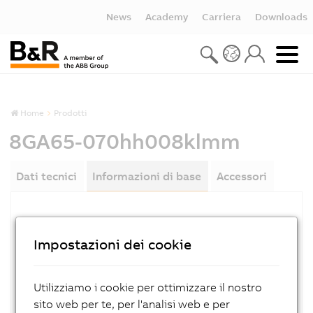
News
Academy
Carriera
Downloads
Home
Prodotti
8GA65-070hh008klmm
Dati tecnici
Informazioni di base
Accessori
NUMERO MATERIALE:
8GA65-070hh008klmm
Impostazioni dei cookie
DESCRIZIONE:
Angel PG, i = 008, 1 stage, IP 65
Utilizziamo i cookie per ottimizzare il nostro
sito web per te, per l'analisi web e per