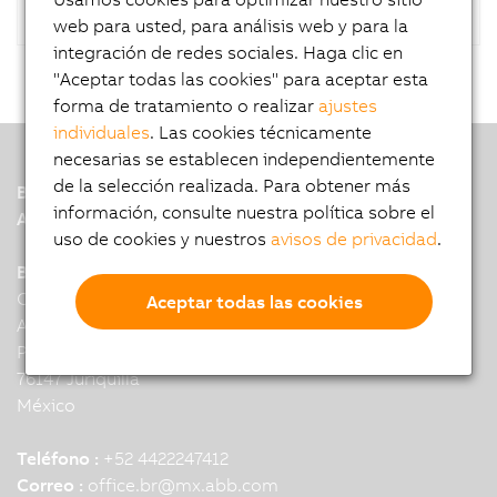
web para usted, para análisis web y para la
integración de redes sociales. Haga clic en
"Aceptar todas las cookies" para aceptar esta
forma de tratamiento o realizar
ajustes
individuales
. Las cookies técnicamente
necesarias se establecen independientemente
de la selección realizada. Para obtener más
B&R
información, consulte nuestra política sobre el
A member of the ABB Group
uso de cookies y nuestros
avisos de privacidad
.
B&R Mexico Querétaro
Corporativo Up Town II
Aceptar todas las cookies
Anillo Vial Fray Junipero Serra 21260
Piso 8 Oficina E
76147 Juriquilla
México
Teléfono :
+52 4422247412
Correo :
office.br
@
mx.abb.com