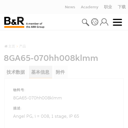
News
Academy
职业
下载
主页
产品
8GA65-070hh008klmm
技术数据
基本信息
附件
物料号:
8GA65-070hh008klmm
描述:
Angel PG, i = 008, 1 stage, IP 65