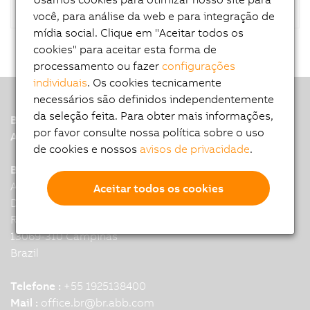
você, para análise da web e para integração de
mídia social. Clique em "Aceitar todos os
cookies" para aceitar esta forma de
processamento ou fazer
configurações
individuais
. Os cookies tecnicamente
necessários são definidos independentemente
da seleção feita. Para obter mais informações,
B&R
por favor consulte nossa política sobre o uso
A member of the ABB Group
de cookies e nossos
avisos de privacidade
.
B&R Headquarters: Campinas
Alexander Grahan Bell 200 module
Aceitar todos os cookies
D2, Condominio Techno Park,
Rod Anhanguera, Km 104,5
13069-310 Campinas
Brazil
Telefone :
+55 1925138400
Mail :
office.br
@
br.abb.com