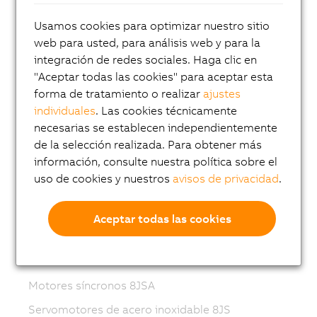
Variable frequency drives (VFD)
Usamos cookies para optimizar nuestro sitio
web para usted, para análisis web y para la
8LS-4 synchronous motors
integración de redes sociales. Haga clic en
8MS-4 synchronous motors
"Aceptar todas las cookies" para aceptar esta
ACOPOSmotor Compact
forma de tratamiento o realizar
ajustes
individuales
. Las cookies técnicamente
Servomotores 8WSA
necesarias se establecen independientemente
Motores reductores 8WSB
de la selección realizada. Para obtener más
información, consulte nuestra política sobre el
Motores síncronos 8LVA
uso de cookies y nuestros
avisos de privacidad
.
Motores reductores 8LVB
Motores síncronos 8LWA
Aceptar todas las cookies
Motores síncronos 8LS...-3
Motores síncronos 8LSN
Motores síncronos 8JSA
Servomotores de acero inoxidable 8JS