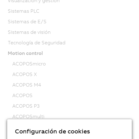
Visualización y gestión
Sistemas PLC
Sistemas de E/S
Sistemas de visión
Tecnología de Seguridad
Motion control
ACOPOSmicro
ACOPOS X
ACOPOS M4
ACOPOS
ACOPOS P3
ACOPOSmulti
ACOPOSremote
Configuración de cookies
ACOPOSmotor