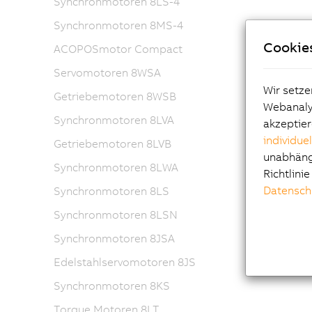
Synchronmotoren 8LS-4
Synchronmotoren 8MS-4
Cookie
ACOPOSmotor Compact
Servomotoren 8WSA
Wir setze
Getriebemotoren 8WSB
Webanalys
Synchronmotoren 8LVA
akzeptier
individue
Getriebemotoren 8LVB
unabhängi
Synchronmotoren 8LWA
Richtlini
Datensch
Synchronmotoren 8LS
Synchronmotoren 8LSN
Synchronmotoren 8JSA
Edelstahlservomotoren 8JS
Synchronmotoren 8KS
Torque Motoren 8LT