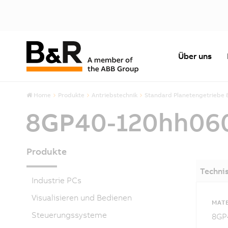
Über uns
Home
Produkte
Antriebstechnik
Standard Planetengetriebe 
8GP40-120hh06
Produkte
Techni
Industrie PCs
Visualisieren und Bedienen
MAT
Steuerungssysteme
8GP