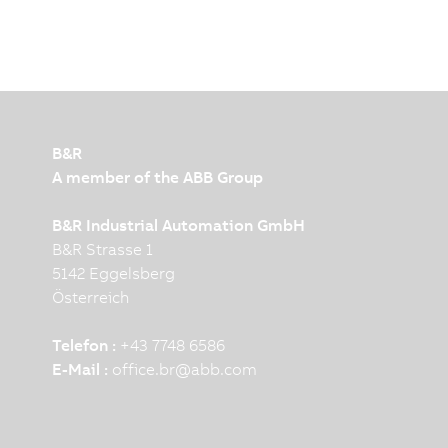
B&R
A member of the ABB Group
B&R Industrial Automation GmbH
B&R Strasse 1
5142 Eggelsberg
Österreich
Telefon :
+43 7748 6586
E-Mail :
office.br
@
abb.com