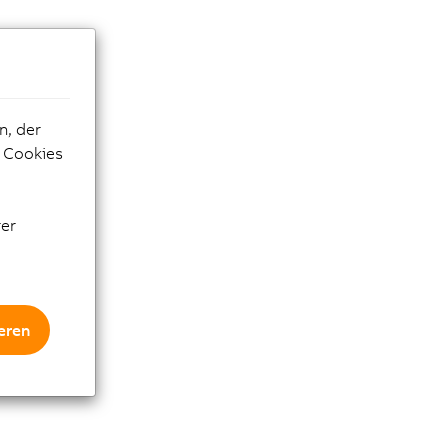
n, der
e Cookies
rer
eren