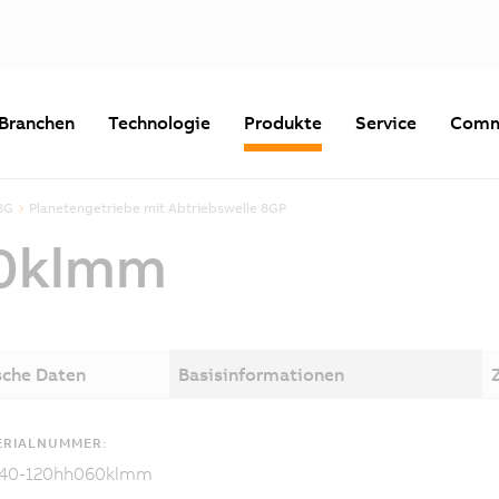
Branchen
Technologie
Produkte
Service
Comm
8G
Planetengetriebe mit Abtriebswelle 8GP
0klmm
sche Daten
Basisinformationen
ERIALNUMMER:
40-120hh060klmm