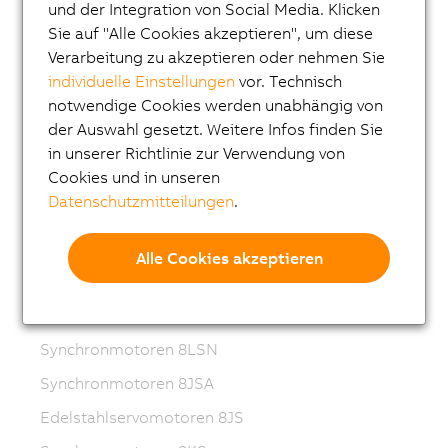
Frequenzumrichter (VFD)
und der Integration von Social Media. Klicken
Sie auf "Alle Cookies akzeptieren", um diese
Synchronmotoren 8LS-4
Verarbeitung zu akzeptieren oder nehmen Sie
Synchronmotoren 8MS-4
individuelle Einstellungen
vor. Technisch
notwendige Cookies werden unabhängig von
ACOPOSmotor Compact
der Auswahl gesetzt. Weitere Infos finden Sie
Servomotoren 8WSA
in unserer Richtlinie zur Verwendung von
Cookies und in unseren
Getriebemotoren 8WSB
Datenschutzmitteilungen
.
Synchronmotoren 8LVA
Getriebemotoren 8LVB
Alle Cookies akzeptieren
Synchronmotoren 8LWA
Synchronmotoren 8LS
Synchronmotoren 8LSN
Synchronmotoren 8JSA
Edelstahlservomotoren 8JS