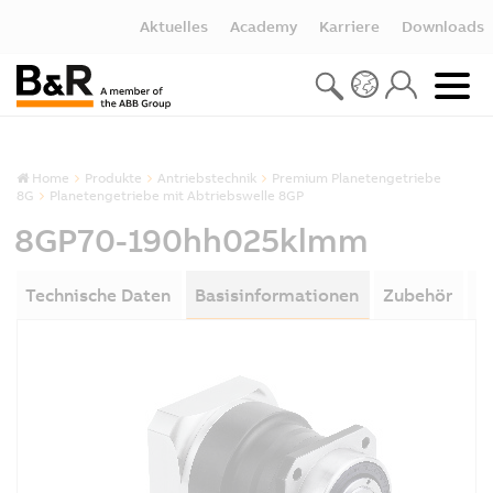
Aktuelles
Academy
Karriere
Downloads
Home
Produkte
Antriebstechnik
Premium Planetengetriebe
8G
Planetengetriebe mit Abtriebswelle 8GP
8GP70-190hh025klmm
Technische Daten
Basisinformationen
Zubehör
D