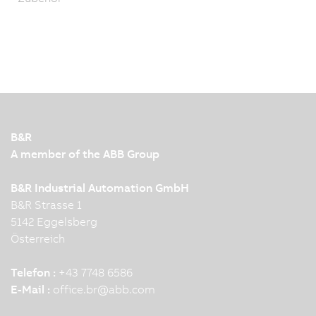
B&R
A member of the ABB Group
B&R Industrial Automation GmbH
B&R Strasse 1
5142 Eggelsberg
Österreich
Telefon :
+43 7748 6586
E-Mail :
office.br
@
abb.com