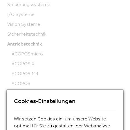
Steuerungssysteme
I/O Systeme
Vision Systeme
Sicherheitstechnik
Antriebstechnik
ACOPOSmicro
ACOPOS X
ACOPOS M4
ACOPOS
ACOPOS P3
Cookies-Einstellungen
ACOPOSmulti
ACOPOSremote
Wir setzen Cookies ein, um unsere Website
ACOPOSmotor
optimal für Sie zu gestalten, der Webanalyse