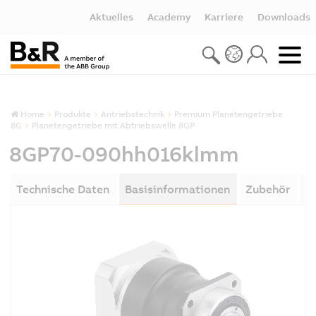
Aktuelles
Academy
Karriere
Downloads
Home
Produkte
Antriebstechnik
Premium Planetengetriebe
8G
Planetengetriebe mit Abtriebswelle 8GP
8GP70-090hh016klmm
Technische Daten
Basisinformationen
Zubehör
D