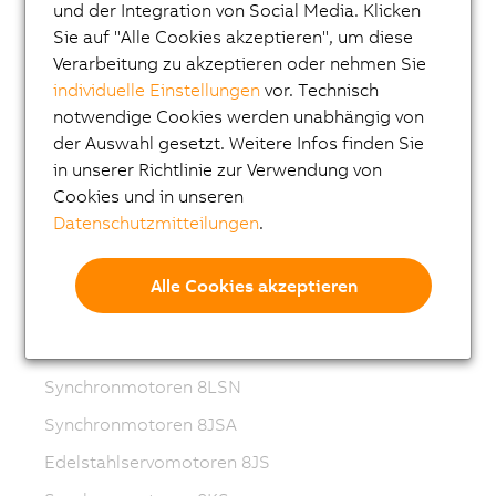
Frequenzumrichter (VFD)
und der Integration von Social Media. Klicken
Sie auf "Alle Cookies akzeptieren", um diese
Synchronmotoren 8LS-4
Verarbeitung zu akzeptieren oder nehmen Sie
Synchronmotoren 8MS-4
individuelle Einstellungen
vor. Technisch
notwendige Cookies werden unabhängig von
ACOPOSmotor Compact
der Auswahl gesetzt. Weitere Infos finden Sie
Servomotoren 8WSA
in unserer Richtlinie zur Verwendung von
Cookies und in unseren
Getriebemotoren 8WSB
Datenschutzmitteilungen
.
Synchronmotoren 8LVA
Getriebemotoren 8LVB
Alle Cookies akzeptieren
Synchronmotoren 8LWA
Synchronmotoren 8LS
Synchronmotoren 8LSN
Synchronmotoren 8JSA
Edelstahlservomotoren 8JS