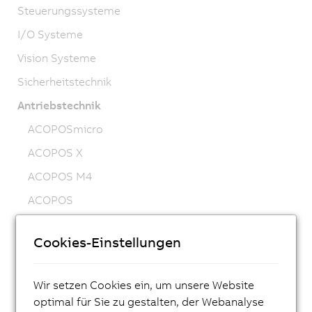
Steuerungssysteme
I/O Systeme
Vision Systeme
Sicherheitstechnik
Antriebstechnik
ACOPOSmicro
ACOPOS X
ACOPOS M4
ACOPOS
ACOPOS P3
Cookies-Einstellungen
ACOPOSmulti
ACOPOSremote
Wir setzen Cookies ein, um unsere Website
ACOPOSmotor
optimal für Sie zu gestalten, der Webanalyse