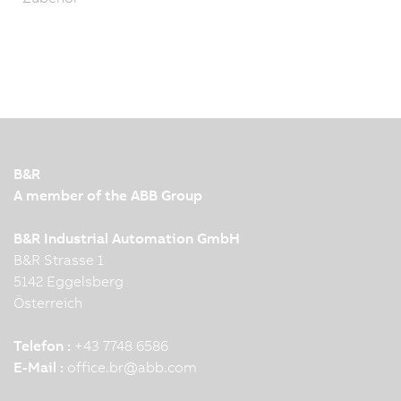
B&R
A member of the ABB Group
B&R Industrial Automation GmbH
B&R Strasse 1
5142 Eggelsberg
Österreich
Telefon :
+43 7748 6586
E-Mail :
office.br
@
abb.com