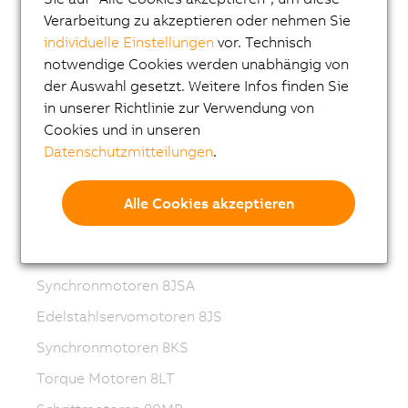
Synchronmotoren 8MS-4
Verarbeitung zu akzeptieren oder nehmen Sie
ACOPOSmotor Compact
individuelle Einstellungen
vor. Technisch
notwendige Cookies werden unabhängig von
Servomotoren 8WSA
der Auswahl gesetzt. Weitere Infos finden Sie
Getriebemotoren 8WSB
in unserer Richtlinie zur Verwendung von
Cookies und in unseren
Synchronmotoren 8LVA
Datenschutzmitteilungen
.
Getriebemotoren 8LVB
Synchronmotoren 8LWA
Alle Cookies akzeptieren
Synchronmotoren 8LS
Synchronmotoren 8LSN
Synchronmotoren 8JSA
Edelstahlservomotoren 8JS
Synchronmotoren 8KS
Torque Motoren 8LT