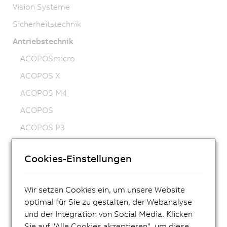
Vision Systeme
Sicherheitstechnik
Antriebstechnik
ACOPOSmicro
ACOPOS X
ACOPOS M4
ACOPOS
ACOPOS P3
ACOPOSmulti
Cookies-Einstellungen
ACOPOSremote
ACOPOSmotor
Wir setzen Cookies ein, um unsere Website
Frequenzumrichter (VFD)
optimal für Sie zu gestalten, der Webanalyse
Synchronmotoren 8LS-4
und der Integration von Social Media. Klicken
Sie auf "Alle Cookies akzeptieren", um diese