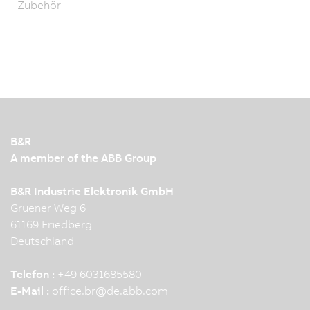
Zubehör
B&R
A member of the ABB Group
B&R Industrie Elektronik GmbH
Gruener Weg 6
61169 Friedberg
Deutschland
Telefon :
+49 6031685580
E-Mail :
office.br
@
de.abb.com