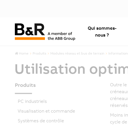
Qui sommes-
nous ?
Home
Produits
Modules réseau et bus de terrain
Information
Utilisation opti
Produits
Outre le
créneaux
créneaux
PC industriels
réservés
Visualisation et commande
Moins im
Systèmes de contrôle
cycle de