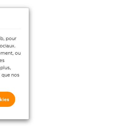
eb, pour
ociaux.
tement, ou
les
plus,
si que nos
kies