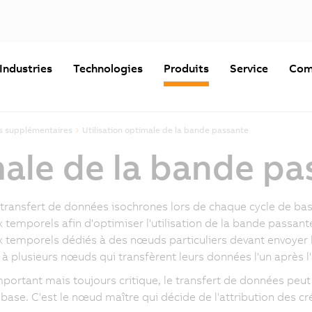
Industries
Technologies
Produits
Service
Com
s supplémentaires
Utilisation optimale de la bande passante
male de la bande p
 transfert de données isochrones lors de chaque cycle de ba
 temporels afin d'optimiser l'utilisation de la bande passant
 temporels dédiés à des nœuds particuliers devant envoyer 
 à plusieurs nœuds qui transfèrent leurs données l'un après l'
portant mais toujours critique, le transfert de données peut 
 base. C'est le nœud maître qui décide de l'attribution des c