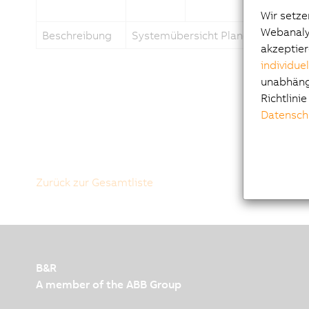
Wir setze
Webanalys
Beschreibung
Systemübersicht Planetengetriebe
akzeptier
individue
unabhängi
Richtlini
Datensch
Zurück zur Gesamtliste
B&R
A member of the ABB Group