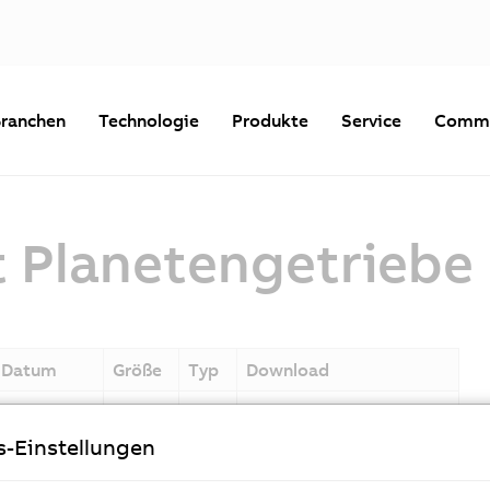
ranchen
Technologie
Produkte
Service
Commu
 Planetengetriebe
Datum
Größe
Typ
Download
10.01.2024
3 MB
PDF
Systemuebersicht_Plane
tengetriebe_V1.4.pdf
s-Einstellungen
10.01.2024
3 MB
PDF
System-overview_Planet