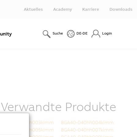
Aktuelles
Academy
Karriere
Downloads
nity
Suche
DE-DE
Login
Verwandte Produkte
8GA40-040hh003klmm
8GA40-040hh004klmm
8GA40-040hh005klmm
8GA40-040hh007klmm