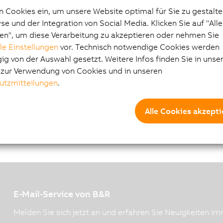
ary-gearboxes_V1.4.pdf
n Cookies ein, um unsere Website optimal für Sie zu gestalte
e und der Integration von Social Media. Klicken Sie auf "All
en", um diese Verarbeitung zu akzeptieren oder nehmen Sie
lle Einstellungen
vor. Technisch notwendige Cookies werden
g von der Auswahl gesetzt. Weitere Infos finden Sie in unse
e zur Verwendung von Cookies und in unseren
utzmitteilungen
.
Alle Cookies akzepti
E-Mail-Service von B&R
Melden Sie sich jetzt an und erfahren Sie Neuigkeiten imm