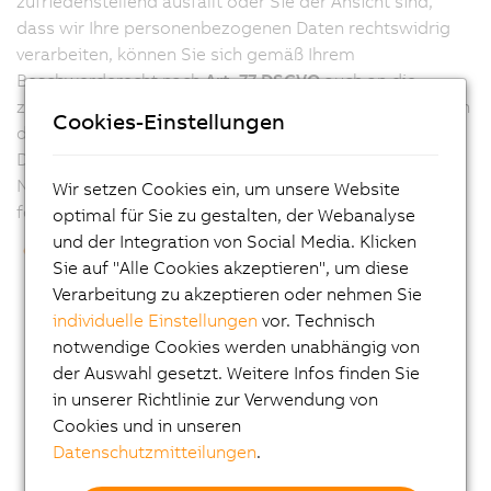
zufriedenstellend ausfällt oder Sie der Ansicht sind,
dass wir Ihre personenbezogenen Daten rechtswidrig
verarbeiten, können Sie sich gemäß Ihrem
Beschwerderecht nach
Art. 77 DSGVO
auch an die
zuständige Datenschutzbehörde des Landes wenden, in
Cookies-Einstellungen
dem Sie leben, arbeiten oder in dem die
Datenschutzverletzung Ihrer Meinung nach erfolgt ist.
Neben dem Recht auf Beschwerde stehen Ihnen zudem
Wir setzen Cookies ein, um unsere Website
folgende Rechte zu:
optimal für Sie zu gestalten, der Webanalyse
und der Integration von Social Media. Klicken
Auskunftsrecht
: Sie haben das Recht, von uns
Sie auf "Alle Cookies akzeptieren", um diese
jederzeit auf Anforderung (Textform) eine Auskunft
Verarbeitung zu akzeptieren oder nehmen Sie
über Ihre von uns verarbeiteten personenbezogenen
individuelle Einstellungen
vor. Technisch
Daten im Umfang des
Art. 15 DSGVO
zu erhalten.
notwendige Cookies werden unabhängig von
Dieses Recht ist eingeschränkt durch die Ausnahmen
der Auswahl gesetzt. Weitere Infos finden Sie
des
§ 4 Abs. 6 DSG
, wonach das Auskunftsrecht
in unserer Richtlinie zur Verwendung von
insbesondere entfällt, wenn durch die Erteilung
Cookies und in unseren
dieser Auskunft ein Geschäfts- oder
Datenschutzmitteilungen
.
Betriebsgeheimnis des Verantwortlichen bzw. Dritter
gefährdet würde.