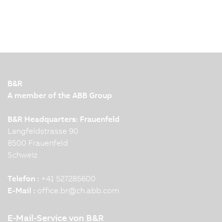
B&R
A member of the ABB Group
B&R Headquarters: Frauenfeld
Langfeldstrasse 90
8500 Frauenfeld
Schweiz
Telefon :
+41 527285600
E-Mail :
office.br
@
ch.abb.com
E-Mail-Service von B&R