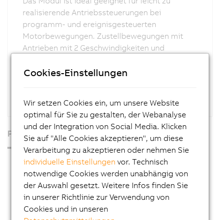
Das Modul ist ideal geeignet für leicht zu
realisierende Antriebssteuerungen bei
programm- und ereignisgesteuerten
Motorbewegungen. Zustellbewegungen mit
Antrieben mit 2 Geschwindigkeiten und
Vor-/Rückwärtsbewegung sind somit einfach,
Cookies-Einstellungen
leistungsfähig und wirtschaftlich zu realisieren.
Wir setzen Cookies ein, um unsere Website
optimal für Sie zu gestalten, der Webanalyse
und der Integration von Social Media. Klicken
Produkte
Sie auf "Alle Cookies akzeptieren", um diese
Verarbeitung zu akzeptieren oder nehmen Sie
Industrie PCs
individuelle Einstellungen
vor. Technisch
notwendige Cookies werden unabhängig von
Visualisieren und Bedienen
der Auswahl gesetzt. Weitere Infos finden Sie
Steuerungssysteme
in unserer Richtlinie zur Verwendung von
Cookies und in unseren
I/O Systeme