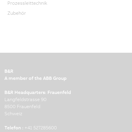
Prozessleittechnik
Zubehör
B&R
A member of the ABB Group
B&R Headquarters: Frauenfeld
Langfeldstrasse 90
8500 Frauenfeld
Schweiz
Telefon :
+41 527285600