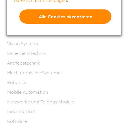
Datenschutzmitteilungen
.
X20 System
X20 System coated
Alle Cookies akzeptieren
X67 System
XV System
Vision Systeme
Sicherheitstechnik
Antriebstechnik
Mechatronische Systeme
Robotics
Mobile Automation
Netzwerke und Feldbus Module
Industrial IoT
Software