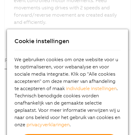
event controlled motor movements. Feed
movements using drives with 2 speeds and
forward/reverse movement are created easily
and efficiently.
Cookie instellingen
We gebruiken cookies om onze website voor u
Producten
te optimaliseren, voor webanalyse en voor
sociale media integratie. Klik op "Alle cookies
Industrial PCs
accepteren" om deze manier van afhandeling
HMI
te accepteren of maak
individuele instellingen
.
Technisch benodigde cookies worden
PLC systems
onafhankelijk van de gemaakte selectie
I/O systems
geplaatst. Voor meer informatie verwijzen wij u
naar ons beleid voor het gebruik van cookies en
X20 System
onze
privacyverklaringen
.
Coated X20 systems