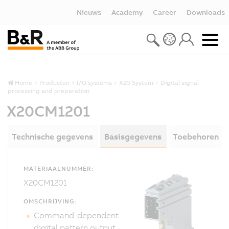
Nieuws
Academy
Career
Downloads
Home
Producten
I/O systems
X20 System
Digital signal
processing and preparation
X20CM1201
Technische gegevens
Basisgegevens
Toebehoren
MATERIAALNUMMER:
X20CM1201
OMSCHRIJVING:
Command-dependent
digital pattern output