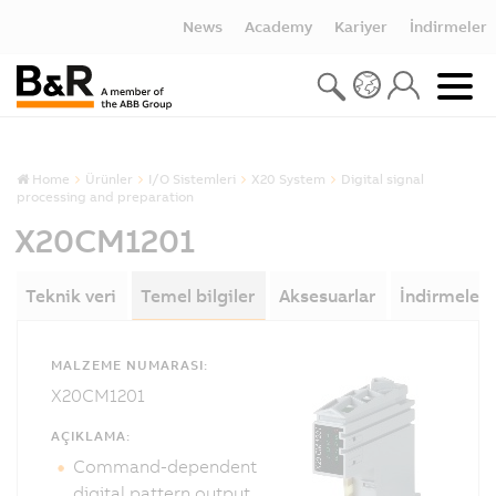
News
Academy
Kariyer
İndirmeler
Home
Ürünler
I/O Sistemleri
X20 System
Digital signal
processing and preparation
X20CM1201
Teknik veri
Temel bilgiler
Aksesuarlar
İndirmeler
MALZEME NUMARASI:
X20CM1201
AÇIKLAMA:
Command-dependent
digital pattern output