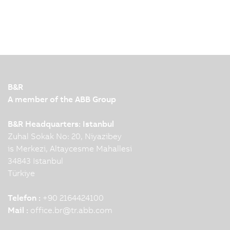
B&R
A member of the ABB Group
B&R Headquarters: Istanbul
Zuhal Sokak No: 20, Niyazibey
is Merkezi, Altaycesme Mahallesi
34843 Istanbul
Türkiye
Telefon :
+90 2164424100
Mail :
office.br
@
tr.abb.com