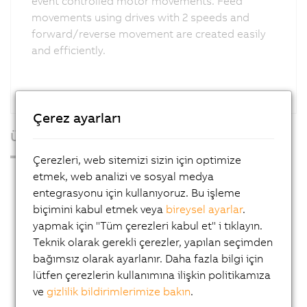
event controlled motor movements. Feed
movements using drives with 2 speeds and
forward/reverse movement are created easily
and efficiently.
Çerez ayarları
Ürünler
Çerezleri, web sitemizi sizin için optimize
Endüstriyel PC'ler
etmek, web analizi ve sosyal medya
entegrasyonu için kullanıyoruz. Bu işleme
Görselleştirme ve Operasyon
biçimini kabul etmek veya
bireysel ayarlar
.
Kontrol Sistemleri
yapmak için "Tüm çerezleri kabul et" i tıklayın.
Teknik olarak gerekli çerezler, yapılan seçimden
I/O Sistemleri
bağımsız olarak ayarlanır. Daha fazla bilgi için
X20 System
lütfen çerezlerin kullanımına ilişkin politikamıza
ve
gizlilik bildirimlerimize bakın
.
Coated X20 systems