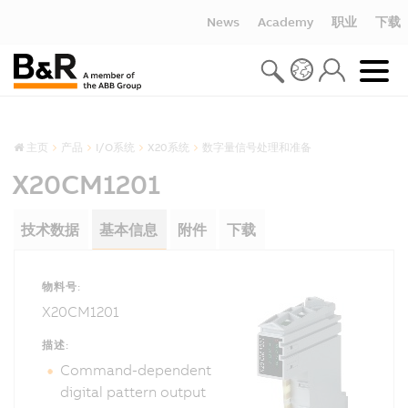
News
Academy
职业
下载
主页
产品
I/O系统
X20系统
数字量信号处理和准备
X20CM1201
技术数据
基本信息
附件
下载
物料号:
X20CM1201
描述:
Command-dependent
digital pattern output