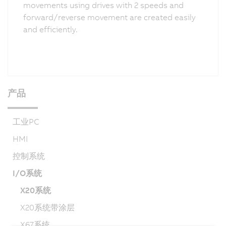
movements using drives with 2 speeds and
forward/reverse movement are created easily
and efficiently.
产品
工业PC
HMI
控制系统
I/O系统
X20系统
X20系统带涂层
X67系统