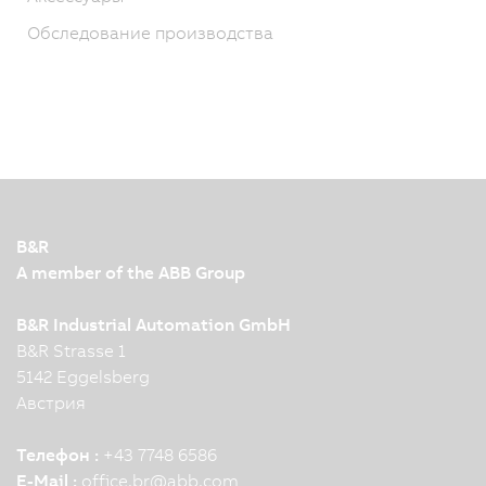
Обследование производства
B&R
A member of the ABB Group
B&R Industrial Automation GmbH
B&R Strasse 1
5142 Eggelsberg
Австрия
Телефон :
+43 7748 6586
E-Mail :
office.br
@
abb.com