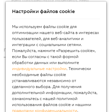
event controlled motor movements. Feed
movements using drives with 2 speeds and
Настройки файлов cookie
forward/reverse movement are created easily
and efficiently.
Мы используем файлы cookie для
оптимизации нашего веб-сайта в интересах
пользователей, для веб-аналитики и
интеграции с социальными сетями.
Продукция
Пожалуйста, нажмите «Разрешить cookie»,
если Вы согласны с такой формой
обработки данных или выполните
Промышленные ПК
индивидуальные настройки
. Технически
Операторские интерфейсы
необходимые файлы cookie
устанавливаются независимо от
Системы управления
сделанного выбора. Для получения
Системы ввода/вывода
дополнительной информации, пожалуйста,
Серия X20
ознакомьтесь с нашей политикой
использования файлов cookie и нашими
Система X20 с защитным покрытием
правилами конфиденциальности
.