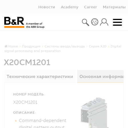
Новости
Academy
Career
Материалы
Home
Продукция
Системы ввода/вывода
Серия X20
Digital
signal processing and preparation
X20CM1201
Технические характеристики
Основная информац
НОМЕР МОДЕЛЬ:
X20CM1201
ОПИСАНИЕ:
Command-dependent
digital pattern output