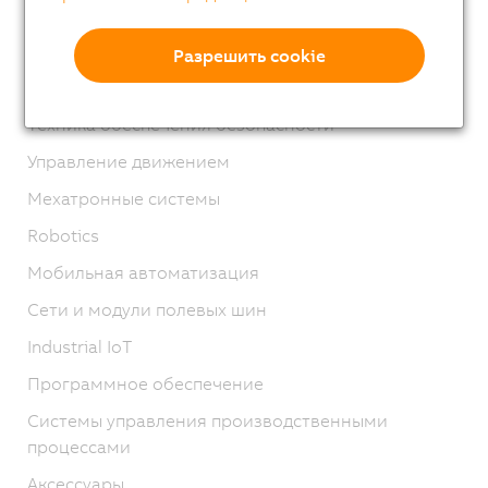
Серия X67
Система XV
Разрешить cookie
Интегрированное машинное зрение
Техника обеспечения безопасности
Управление движением
Мехатронные системы
Robotics
Мобильная автоматизация
Сети и модули полевых шин
Industrial IoT
Программное обеспечение
Системы управления производственными
процессами
Аксессуары