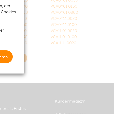
VCA0Y01.0020
VCA0Y01.0050
n, der
VCA0Y01.0100
VCA0Y01.0150
e Cookies
VCA0Y01.0200
VCA0Y01.0300
VCA0Y11.0010
VCA0Y11.0020
VCA0Y11.0050
VCA0Y11.0100
rer
VCA0Y11.0150
VCA1L01.0020
VCA1L01.0050
VCA1L01.0100
VCA1L01.0200
VCA1L11.0020
eren
Mehr laden
Kundenmagazin
er als Erster.