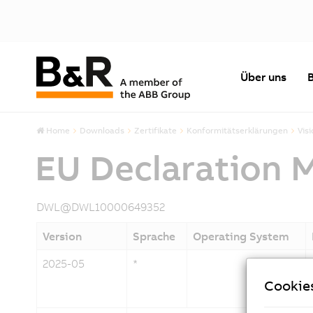
Über uns
Home
Downloads
Zertifikate
Konformitätserklärungen
Vis
EU Declaration 
DWL@DWL10000649352
Version
Sprache
Operating System
2025-05
*
Cookie