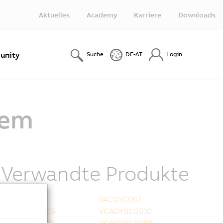
Aktuelles
Academy
Karriere
Downloads
nity
Suche
DE-AT
Login
tem
Verwandte Produkte
VAC0YC020
VAC0YC067
VCA0Y01.0005
VCA0Y01.0010