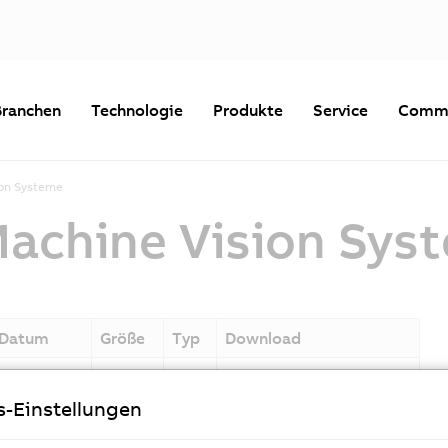
Branchen
Technologie
Produkte
Service
Commu
ion Systeme
Machine Vision Sys
Datum
Größe
Typ
Download
12.05.2025
192 KB
PDF
Declaration_Machine_Vis
ion_System_2025_-05_-_
s-Einstellungen
signed.pdf