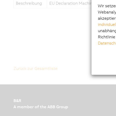
Beschreibung
EU Declaration Machine Vision Sy
Wir setze
Webanalys
akzeptier
individue
unabhängi
Richtlini
Datensch
Zurück zur Gesamtliste
B&R
A member of the ABB Group