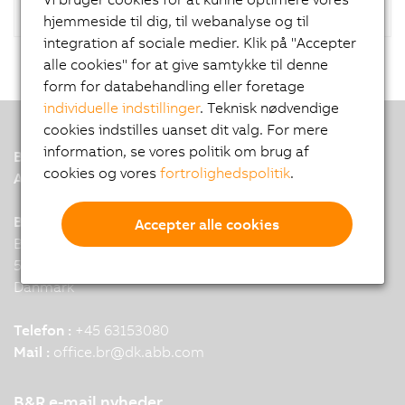
hjemmeside til dig, til webanalyse og til
integration af sociale medier. Klik på "Accepter
alle cookies" for at give samtykke til denne
form for databehandling eller foretage
individuelle indstillinger
. Teknisk nødvendige
cookies indstilles uanset dit valg. For mere
information, se vores politik om brug af
B&R
cookies og vores
fortrolighedspolitik
.
A member of the ABB Group
B&R hovedkontor, Danmark
Accepter alle cookies
Billedskaerervej 17
5230 Odense
Danmark
Telefon :
+45 63153080
Mail :
office.br
@
dk.abb.com
B&R e-mail nyheder