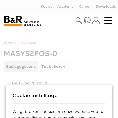
Nieuws
Academy
Career
Downloads
Home
Producten
MASYS2POS-0
Basisgegevens
Toebehoren
MATERIAALNUMMER:
MASYS2POS-0
Cookie instellingen
OMSCHRIJVING:
Positioning user´s manual, German
We gebruiken cookies om onze website voor u
te optimaliseren, voor webanalyse en voor