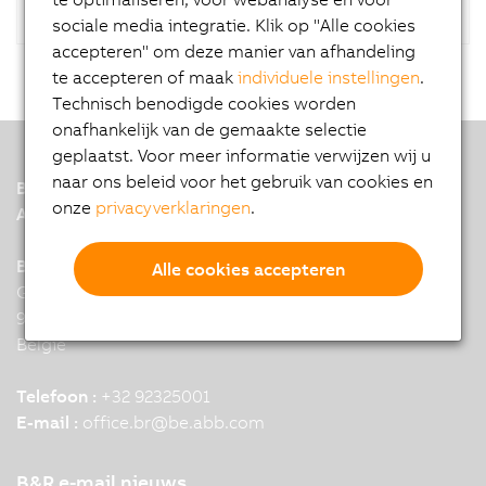
sociale media integratie. Klik op "Alle cookies
accepteren" om deze manier van afhandeling
te accepteren of maak
individuele instellingen
.
Technisch benodigde cookies worden
onafhankelijk van de gemaakte selectie
geplaatst. Voor meer informatie verwijzen wij u
naar ons beleid voor het gebruik van cookies en
B&R
onze
privacyverklaringen
.
A member of the ABB Group
B&R Headquarters: Merelbeke
Alle cookies accepteren
Guldensporenpark 28
9820 Merelbeke
België
Telefoon :
+32 92325001
E-mail :
office.br
@
be.abb.com
B&R e-mail nieuws