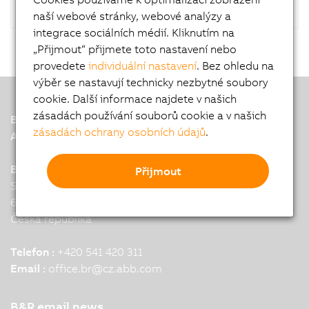
naší webové stránky, webové analýzy a
integrace sociálních médií. Kliknutím na
„Přijmout“ přijmete toto nastavení nebo
provedete
individuální nastavení
. Bez ohledu na
výběr se nastavují technicky nezbytné soubory
cookie. Další informace najdete v našich
zásadách používání souborů cookie a v našich
B&R
zásadách ochrany osobních údajů
.
A member of the ABB Group
B&R Headquarters: Brno
Přijmout
Stranskeho 39
616 00 Brno
Česká republika
Telefon :
+420 541 420 311
Email :
office.br
@
cz.abb.com
B&R email news