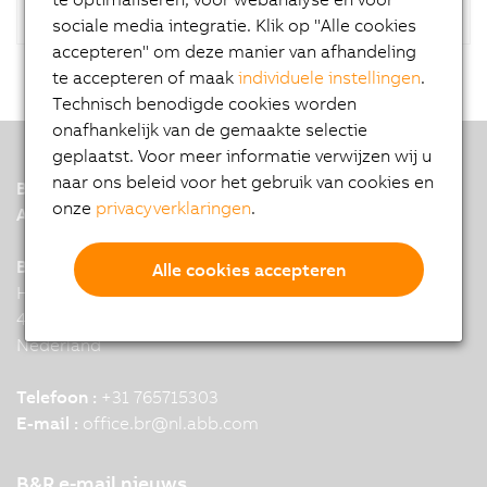
sociale media integratie. Klik op "Alle cookies
accepteren" om deze manier van afhandeling
te accepteren of maak
individuele instellingen
.
Technisch benodigde cookies worden
onafhankelijk van de gemaakte selectie
geplaatst. Voor meer informatie verwijzen wij u
naar ons beleid voor het gebruik van cookies en
B&R
onze
privacyverklaringen
.
A member of the ABB Group
B&R Headquarters: Breda
Alle cookies accepteren
Hoge Schouw 1
4817 BZ Breda
Nederland
Telefoon :
+31 765715303
E-mail :
office.br
@
nl.abb.com
B&R e-mail nieuws