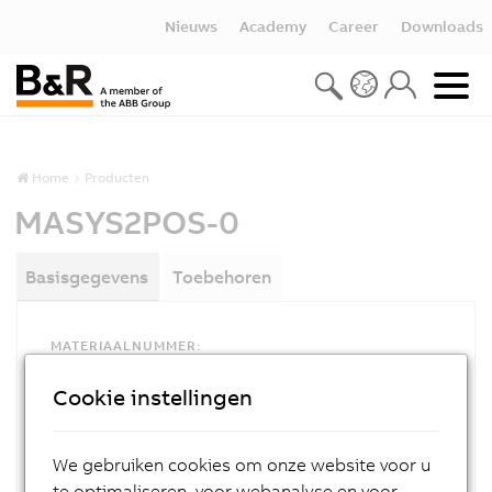
Nieuws
Academy
Career
Downloads
Home
Producten
MASYS2POS-0
Basisgegevens
Toebehoren
MATERIAALNUMMER:
MASYS2POS-0
Cookie instellingen
OMSCHRIJVING:
Positioning user´s manual, German
We gebruiken cookies om onze website voor u
te optimaliseren, voor webanalyse en voor