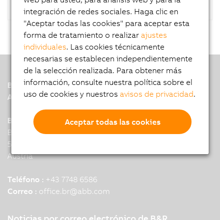
integración de redes sociales. Haga clic en
"Aceptar todas las cookies" para aceptar esta
forma de tratamiento o realizar
ajustes
individuales
. Las cookies técnicamente
necesarias se establecen independientemente
de la selección realizada. Para obtener más
información, consulte nuestra política sobre el
B&R
uso de cookies y nuestros
avisos de privacidad
.
A member of the ABB Group
B&R Industrial Automation GmbH
Aceptar todas las cookies
B&R Strasse 1
5142 Eggelsberg
Austria
Teléfono :
+43 7748 6586
Correo :
office.br
@
abb.com
Noticias por correo electrónico de B&R