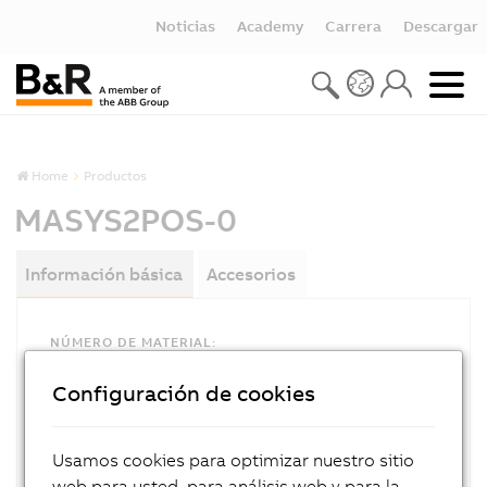
Noticias
Academy
Carrera
Descargar
Home
Productos
MASYS2POS-0
Información básica
Accesorios
NÚMERO DE MATERIAL:
MASYS2POS-0
Configuración de cookies
DESCRIPCIÓN:
Positioning user´s manual, German
Usamos cookies para optimizar nuestro sitio
web para usted, para análisis web y para la