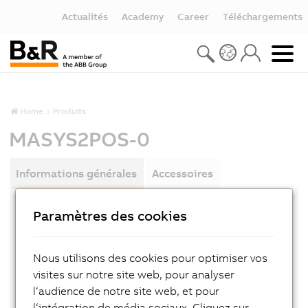
Actualités
Academy
Career
Téléchargements
Home
Produits
MASYS2POS-0
Informations générales
Accessoires
Paramètres des cookies
RÉFÉRENCE PRODUIT:
MASYS2POS-0
Nous utilisons des cookies pour optimiser vos
DESCRIPTION:
visites sur notre site web, pour analyser
Positioning user´s manual, German
l‘audience de notre site web, et pour
l‘intégration de média sociaux. Cliquez sur