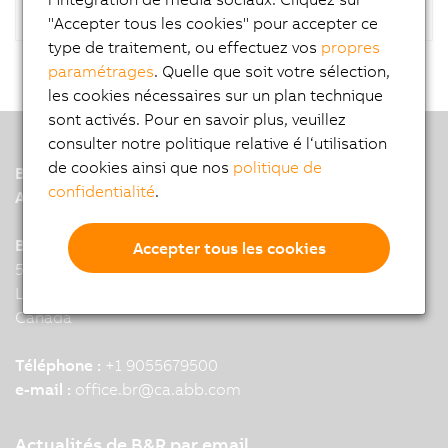
"Accepter tous les cookies" pour accepter ce
type de traitement, ou effectuez vos
propres
paramétrages
. Quelle que soit votre sélection,
les cookies nécessaires sur un plan technique
sont activés. Pour en savoir plus, veuillez
consulter notre politique relative é l‘utilisation
de cookies ainsi que nos
politique de
B&R
confidentialité
.
A member of the ABB Group
B&R HQ: Mississauga, ON
Accepter tous les cookies
5895 Kennedy Road
L4Z 2G3 Mississauga
Canada
Téléphone :
+1 9055679500
e-mail :
office.br
@
ca.abb.com
Actualités de B&R par email