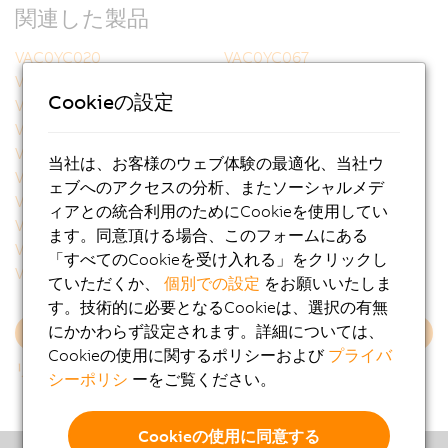
関連した製品
VAC0YC020
VAC0YC067
VCA0Y01.0005
VCA0Y01.0010
Cookieの設定
VCA0Y01.0020
VCA0Y01.0050
VCA0Y01.0100
VCA0Y01.0150
VCA0Y01.0200
VCA0Y01.0300
当社は、お客様のウェブ体験の最適化、当社ウ
VCA0Y11.0010
VCA0Y11.0020
ェブへのアクセスの分析、またソーシャルメデ
VCA0Y11.0050
VCA0Y11.0100
ィアとの統合利用のためにCookieを使用してい
VCA0Y11.0150
VCA1L01.0020
ます。同意頂ける場合、このフォームにある
VCA1L01.0050
VCA1L01.0100
「すべてのCookieを受け入れる」をクリックし
VCA1L01.0200
VCA1L11.0020
ていただくか、
個別での設定
をお願いいたしま
す。技術的に必要となるCookieは、選択の有無
にかかわらず設定されます。詳細については、
さらに読み込む
Cookieの使用に関するポリシーおよび
プライバ
リストに戻る
シーポリシ
ーをご覧ください。
Cookieの使用に同意する