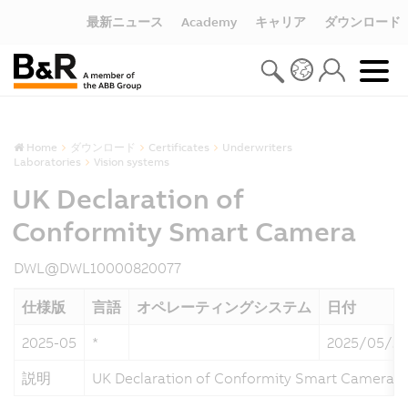
最新ニュース
Academy
キャリア
ダウンロード
Home
ダウンロード
Certificates
Underwriters
Laboratories
Vision systems
UK Declaration of
Conformity Smart Camera
DWL@DWL10000820077
仕様版
言語
オペレーティングシステム
日付
2025-05
*
2025/05/28
説明
UK Declaration of Conformity Smart Camera