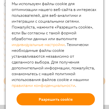
Связанные продукты
Мы используем файлы cookie для
оптимизации нашего веб-сайта в интересах
VAC0YC020
VAC0YC067
пользователей, для веб-аналитики и
VCA0Y01.0005
VCA0Y01.0010
интеграции с социальными сетями.
VCA0Y01.0020
VCA0Y01.0050
Пожалуйста, нажмите «Разрешить cookie»,
VCA0Y01.0100
VCA0Y01.0150
если Вы согласны с такой формой
VCA0Y01.0200
VCA0Y01.0300
обработки данных или выполните
VCA0Y11.0010
VCA0Y11.0020
индивидуальные настройки
. Технически
VCA0Y11.0050
VCA0Y11.0100
необходимые файлы cookie
VCA0Y11.0150
VCA1L01.0020
устанавливаются независимо от
VCA1L01.0050
VCA1L01.0100
сделанного выбора. Для получения
VCA1L01.0200
VCA1L11.0020
дополнительной информации, пожалуйста,
ознакомьтесь с нашей политикой
использования файлов cookie и нашими
Еще
правилами конфиденциальности
.
Вернутся к списку
Разрешить cookie