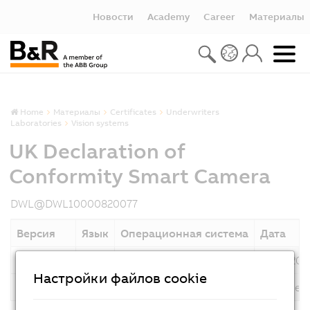
Новости
Academy
Career
Материалы
Home
Материалы
Certificates
Underwriters
Laboratories
Vision systems
UK Declaration of
Conformity Smart Camera
DWL@DWL10000820077
Версия
Язык
Операционная система
Дата
2025-05
*
28.05.202
Настройки файлов cookie
Описание
UK Declaration of Conformity Smart Camer