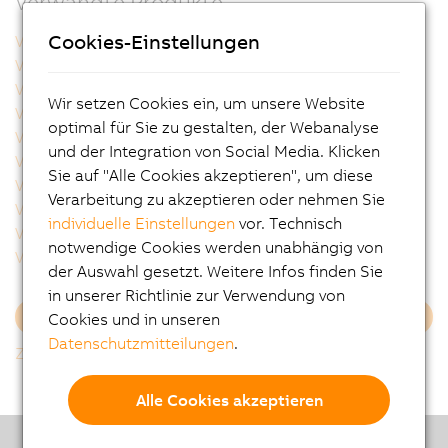
Verwandte Produkte
Cookies-Einstellungen
VAC0YC020
VAC0YC067
VCA0Y01.0005
VCA0Y01.0010
VCA0Y01.0020
VCA0Y01.0050
Wir setzen Cookies ein, um unsere Website
VCA0Y01.0100
VCA0Y01.0150
optimal für Sie zu gestalten, der Webanalyse
VCA0Y01.0200
VCA0Y01.0300
und der Integration von Social Media. Klicken
VCA0Y11.0010
VCA0Y11.0020
Sie auf "Alle Cookies akzeptieren", um diese
VCA0Y11.0050
VCA0Y11.0100
Verarbeitung zu akzeptieren oder nehmen Sie
VCA0Y11.0150
VCA1L01.0020
individuelle Einstellungen
vor. Technisch
VCA1L01.0050
VCA1L01.0100
notwendige Cookies werden unabhängig von
VCA1L01.0200
VCA1L11.0020
der Auswahl gesetzt. Weitere Infos finden Sie
in unserer Richtlinie zur Verwendung von
Cookies und in unseren
Mehr laden
Datenschutzmitteilungen
.
Zurück zur Gesamtliste
Alle Cookies akzeptieren