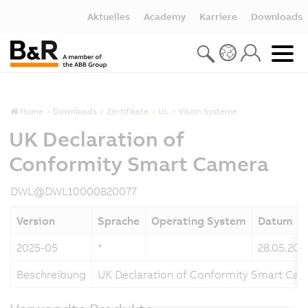
Aktuelles
Academy
Karriere
Downloads
Home
Downloads
Zertifikate
UL
Vision Systeme
UK Declaration of
Conformity Smart Camera
DWL@DWL10000820077
Version
Sprache
Operating System
Datum
2025-05
*
28.05.202
Beschreibung
UK Declaration of Conformity Smart Ca