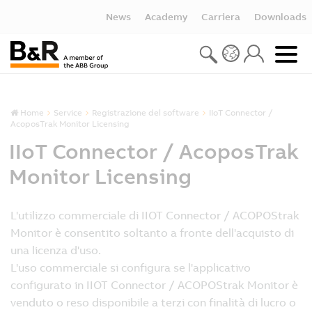
News
Academy
Carriera
Downloads
Home
Service
Registrazione del software
IIoT Connector /
AcoposTrak Monitor Licensing
IIoT Connector / AcoposTrak
Monitor Licensing