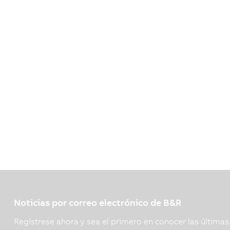
Noticias por correo electrónico de B&R
Regístrese ahora y sea el primero en conocer las última