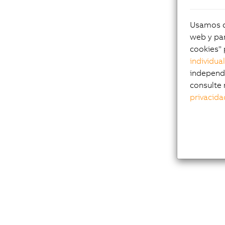
Usamos co
web y par
cookies" 
individua
independi
consulte 
privacida