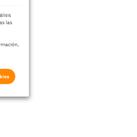
lisis
as las
rmación,
kies