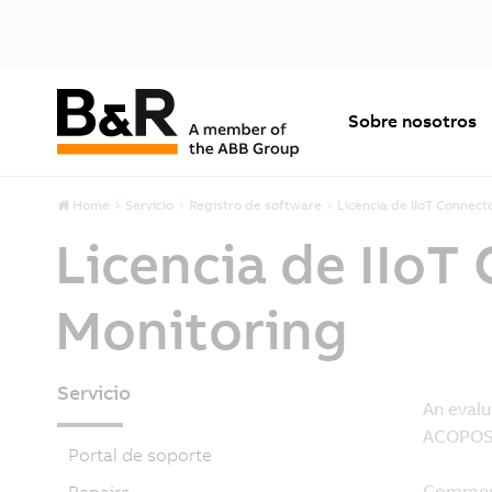
Sobre nosotros
Home
Servicio
Registro de software
Licencia de IIoT Connec
Licencia de IIoT
Monitoring
Servicio
Portal de soporte