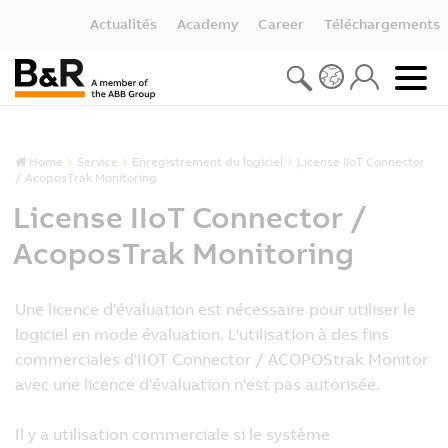
Actualités
Academy
Career
Téléchargements
Home
Service
Enregistrement du logiciel
License IIoT Connector
/ AcoposTrak Monitoring
License IIoT Connector /
AcoposTrak Monitoring