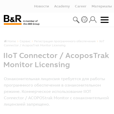
Новости
Academy
Career
Материалы
Home
Сервис
Регистрация программного обеспечения
IIoT
Connector / AcoposTrak Monitor Licensing
IIoT Connector / AcoposTrak
Monitor Licensing