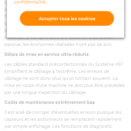
confidentialité
.
Le câblage nécessaire pour raccorder un capteur ou un
actionneur avec une armoire électrique peut être
fortement réduit. Le système X67 réduit ce câblage au
Accepter tous les cookies
branchement d'un câble réseau et d'un câble
d'alimentation 24 VDC. Par rapport à un câblage
classique, y compris avec une boîte de distribution
passive, les économies réalisées n'ont pas de prix.
Délais de mise en service ultra-réduits
Les câbles standard préconfectionnés du Système X67
simplifient le câblage à l'extrême. Les erreurs de
câblage ne sont donc plus qu'un lointain souvenir. La
mise en route d'une machine ne doit plus être précédée
par une longue inspection du câblage.
Coûts de maintenance extrêmement bas
Il est aisé de corriger d'éventuelles erreurs puisque les
capteurs et les actionneurs se remplacent rapidement
par simple enfichage. Les fonctions de diagnostic