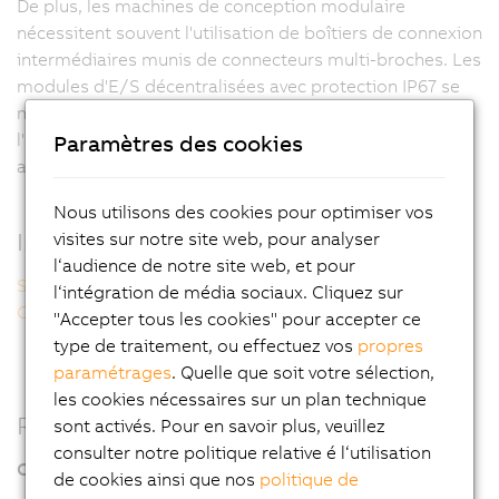
De plus, les machines de conception modulaire
nécessitent souvent l'utilisation de boîtiers de connexion
intermédiaires munis de connecteurs multi-broches. Les
modules d'E/S décentralisées avec protection IP67 se
montent directement sur les machines et épargnent à
l'utilisateur l'utilisation de boîtes de distribution
Paramètres des cookies
additionnelles.
Nous utilisons des cookies pour optimiser vos
Informations complémentaires
visites sur notre site web, pour analyser
l‘audience de notre site web, et pour
Sûr, puissant...
l‘intégration de média sociaux. Cliquez sur
Ouvert, compact...
"Accepter tous les cookies" pour accepter ce
type de traitement, ou effectuez vos
propres
paramétrages
. Quelle que soit votre sélection,
les cookies nécessaires sur un plan technique
Réduction des coûts
sont activés. Pour en savoir plus, veuillez
consulter notre politique relative é l‘utilisation
Câblage réduit
de cookies ainsi que nos
politique de