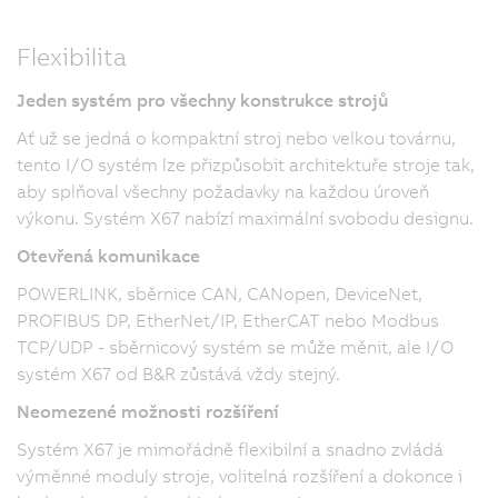
Flexibilita
Jeden systém pro všechny konstrukce strojů
Ať už se jedná o kompaktní stroj nebo velkou továrnu,
tento I/O systém lze přizpůsobit architektuře stroje tak,
aby splňoval všechny požadavky na každou úroveň
výkonu. Systém X67 nabízí maximální svobodu designu.
Otevřená komunikace
POWERLINK, sběrnice CAN, CANopen, DeviceNet,
PROFIBUS DP, EtherNet/IP, EtherCAT nebo Modbus
TCP/UDP - sběrnicový systém se může měnit, ale I/O
systém X67 od B&R zůstává vždy stejný.
Neomezené možnosti rozšíření
Systém X67 je mimořádně flexibilní a snadno zvládá
výměnné moduly stroje, volitelná rozšíření a dokonce i