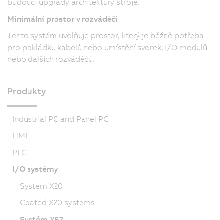
budoucí upgrady architektury stroje.
Minimální prostor v rozváděči
Tento systém uvolňuje prostor, který je běžně potřeba
pro pokládku kabelů nebo umístění svorek, I/O modulů
nebo dalších rozváděčů.
Produkty
Industrial PC and Panel PC
HMI
PLC
I/O systémy
Systém X20
Coated X20 systems
Systém X67