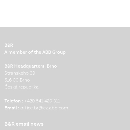
B&R
A member of the ABB Group
B&R Headquarters: Brno
Stranskeho 39
616 00 Brno
Česká republika
Telefon :
+420 541 420 311
Email :
office.br
@
cz.abb.com
B&R email news