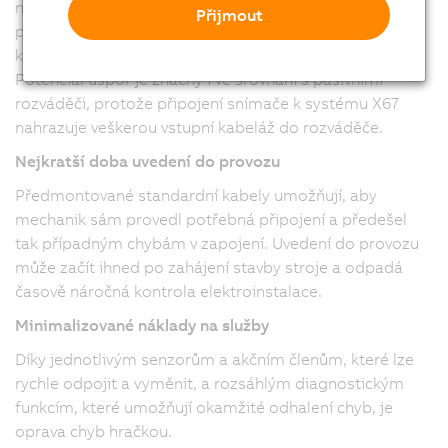
nebo akčních členů k rozváděči na dlouhé vzdálenosti
Přijmout
potřebujete v systému X67 pouze jediný sběrnicový
kabel a napájecí zdroj 24 V DC. To platí pro celý stroj.
Potenciál úspor je značný i ve srovnání s pasivními
rozváděči, protože připojení snímače k systému X67
nahrazuje veškerou vstupní kabeláž do rozváděče.
Nejkratší doba uvedení do provozu
Předmontované standardní kabely umožňují, aby
mechanik sám provedl potřebná připojení a předešel
tak případným chybám v zapojení. Uvedení do provozu
může začít ihned po zahájení stavby stroje a odpadá
časově náročná kontrola elektroinstalace.
Minimalizované náklady na služby
Díky jednotlivým senzorům a akčním členům, které lze
rychle odpojit a vyměnit, a rozsáhlým diagnostickým
funkcím, které umožňují okamžité odhalení chyb, je
oprava chyb hračkou.