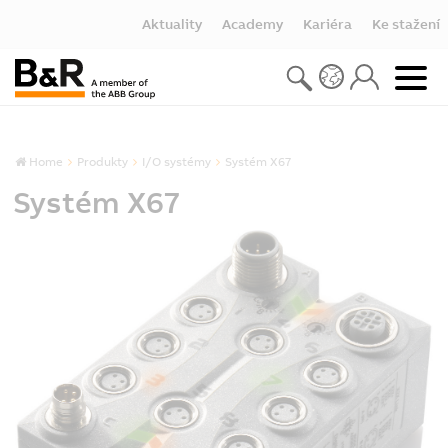
Aktuality
Academy
Kariéra
Ke stažení
Home
Produkty
I/O systémy
Systém X67
Systém X67