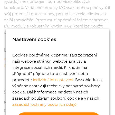
vyžadují mezipřipojení pomocí vícekolíkových
konektorů. Vzdálené moduly I/O však mohou plně využít
svůj potenciál pouze tehdy, pokud lze zcela eliminovat
další rozváděče. Proto musí optimální řešení zahrnovat
I/O moduly s robustním krytím IP67, které lze použít
přímo do náročných průmyslových podmínek.
Nastavení cookies
Další informace
Cookies používáme k optimalizaci zobrazení
Sicher, stark, ...
naší webové stránky, webové analýzy a
Offen, kompakt, ...
integrace sociálních médií. Kliknutím na
„Přijmout“ přijmete toto nastavení nebo
provedete
individuální nastavení
. Bez ohledu na
výběr se nastavují technicky nezbytné soubory
Snížení nákladů
cookie. Další informace najdete v našich
zásadách používání souborů cookie a v našich
Redukovaná kabeláž
zásadách ochrany osobních údajů
.
Namísto zdlouhavého připojování jednotlivých snímačů