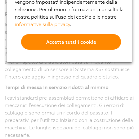
Riduzioni dei costi
vengono impostati indipendentemente dalla
selezione. Per ulteriori informazioni, consulta la
Riduzione dei collegamenti elettrici
nostra politica sull'uso dei cookie e le nostre
informative sulla privacy
.
Invece di lunghi e complicati cablaggi fra ogni singolo
sensore o attuatore e il quadro elettrico, il Sistema X67
riduce il lavoro necessario a un unico cavo per bus e a
Accetta tutti i cookie
una linea di alimentazione a 24 V c.c. Questo vale per
l’intera macchina. I potenziali risparmi sono notevoli
anche rispetto ai distributori passivi, in quanto il
collegamento di un sensore al Sistema X67 sostituisce
l’intero cablaggio in ingresso nel quadro elettrico.
Tempi di messa in servizio ridotti al minimo
I cavi standard pre-assemblati permettono di affidare ai
meccanici l’esecuzione dei collegamenti. Gli errori di
cablaggio sono ormai un ricordo del passato. I
preparativi per l’utilizzo iniziano con la costruzione della
macchina. Le lunghe ispezioni dei cablaggi non sono più
necessarie.