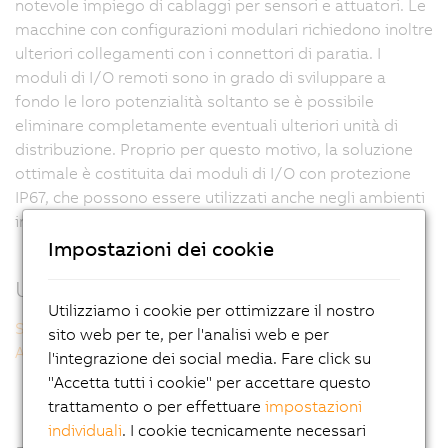
notevole impiego di cablaggi per sensori e attuatori. Le
macchine con configurazioni modulari richiedono inoltre
ulteriori collegamenti con i connettori di paratia. I
moduli di I/O remoti sono in grado di sviluppare a
fondo le loro potenzialità soltanto se è possibile
eliminare completamente eventuali ulteriori unità di
distribuzione. Proprio per questo motivo, la soluzione
ottimale è costituita dai moduli di I/O con protezione
IP67, che possono essere utilizzati anche negli ambienti
industriali più severi.
Impostazioni dei cookie
Ulteriori informazioni
Utilizziamo i cookie per ottimizzare il nostro
Sicurezza, robustezza, ...
sito web per te, per l'analisi web e per
Apertura, compattezza, ...
l'integrazione dei social media. Fare click su
"Accetta tutti i cookie" per accettare questo
trattamento o per effettuare
impostazioni
individuali
. I cookie tecnicamente necessari