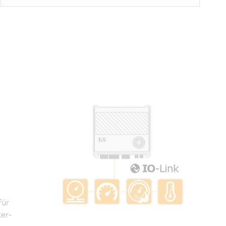
für
er-