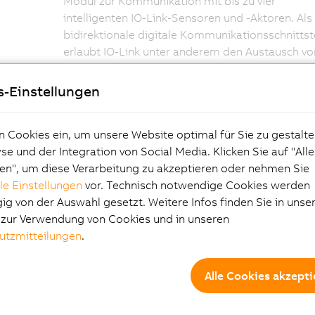
Modul zur Kommunikation mit bis zu vier
intelligenten IO-Link-Sensoren und -Aktoren. Als
bidirektionale digitale Kommunikationsschnittst
erlaubt IO-Link unter anderem den Austausch vo
Parameterdaten und Diagnoseinformationen un
ermöglicht so eine intelligente Anbindung von
s-Einstellungen
Sensoren und Schaltgeräten an die
X90-Steuer
Damit ist IO-Link die ideale Ergänzung zum
n Cookies ein, um unsere Website optimal für Sie zu gestalte
industriellen Echtzeit-Ethernet POWERLINK und 
e und der Integration von Social Media. Klicken Sie auf "All
CAN-basierten Netzwerken.
en", um diese Verarbeitung zu akzeptieren oder nehmen Sie
lle Einstellungen
vor. Technisch notwendige Cookies werden
g von der Auswahl gesetzt. Weitere Infos finden Sie in unse
Schrittmotoren
e zur Verwendung von Cookies und in unseren
utzmitteilungen
.
direkt ansteuern
Alle Cookies akzepti
Mit dem X90-Modul ergänzt B&R seine
Produktpalette um eine weitere X90-Optionspla