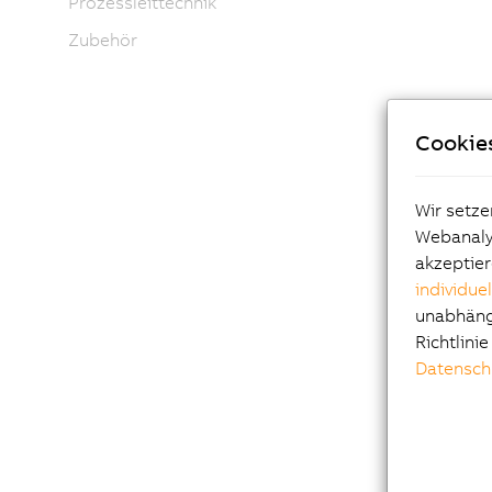
Prozessleittechnik
Zubehör
Cookie
Wir setze
Webanalys
akzeptier
individue
unabhängi
Richtlini
Datensch