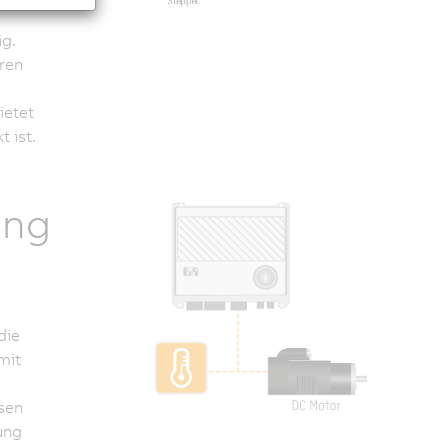
ig.
ren
ietet
 ist.
ung
die
mit
sen
ung