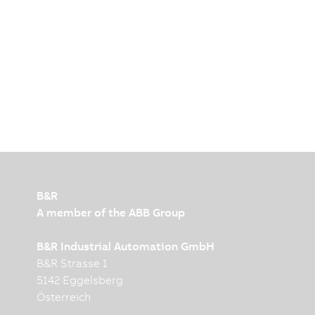
B&R
A member of the ABB Group
B&R Industrial Automation GmbH
B&R Strasse 1
5142 Eggelsberg
Österreich