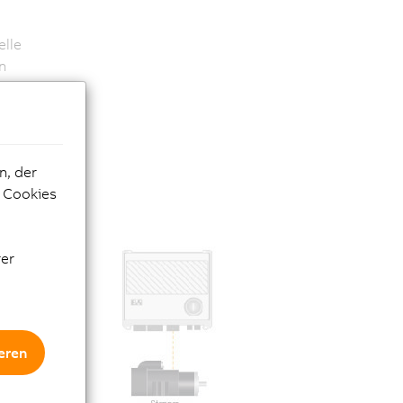
elle
n
d
ung
.
n, der
zu
e Cookies
rer
eren
tine