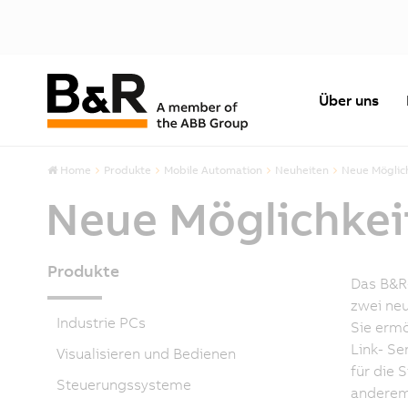
Über uns
Home
Produkte
Mobile Automation
Neuheiten
Neue Möglic
Neue Möglichkei
Produkte
Das B&R
zwei neu
Industrie PCs
Sie ermö
Link- S
Visualisieren und Bedienen
für die 
Steuerungssysteme
anderem