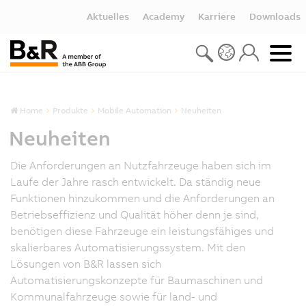
Aktuelles
Academy
Karriere
Downloads
Home
Produkte
Mobile Automation
Neuheiten
Neuheiten
Die Anforderungen an Nutzfahrzeuge haben sich im
Laufe der Jahre rasch entwickelt. Da ständig neue
Funktionen hinzukommen und die Anforderungen an
Betriebseffizienz und Qualität höher denn je sind,
benötigen diese Fahrzeuge ein leistungsfähiges und
skalierbares Automatisierungssystem. Mit den
Lösungen von B&R lassen sich
Automatisierungskonzepte für Baumaschinen und
Kommunalfahrzeuge sowie für land- und