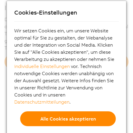
ISOBUS vollständig integriert
Cookies-Einstellungen
Der ISOBUS-Stack von B&R deckt alle relevanten Teile
des ISOBUS-Standards ab. Dazu gehören etwa Universal
Wir setzen Cookies ein, um unsere Website
Terminal, Auxiliary Control, Task-Controller (basic und
optimal für Sie zu gestalten, der Webanalyse
geo-based), Task-Controller Section Control und Basic
und der Integration von Social Media. Klicken
Tractor ECU
Sie auf "Alle Cookies akzeptieren", um diese
Verarbeitung zu akzeptieren oder nehmen Sie
ISOBUS-Stack
individuelle Einstellungen
vor. Technisch
notwendige Cookies werden unabhängig von
der Auswahl gesetzt. Weitere Infos finden Sie
in unserer Richtlinie zur Verwendung von
Cookies und in unseren
Datenschutzmitteilungen
.
Alle Cookies akzeptieren