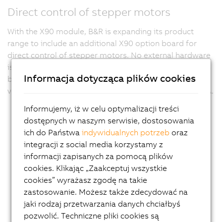
Direct control of stepper motors
With the X90 module, B&R is expanding its product
range to include an additional X90 option board for
direct control of stepper motors. No external hardware
is required. Unique on the market, the option board can
Informacja dotycząca plików cookies
be used to operate two stepper motors with operating
voltages from 9 to 48 VDC at nominal currents up to 4 A.
Informujemy, iż w celu optymalizacji treści
dostępnych w naszym serwisie, dostosowania
ich do Państwa
indywidualnych potrzeb
oraz
integracji z social media korzystamy z
informacji zapisanych za pomocą plików
cookies. Klikając „Zaakceptuj wszystkie
cookies” wyrażasz zgodę na takie
zastosowanie. Możesz także zdecydować na
jaki rodzaj przetwarzania danych chciałbyś
pozwolić. Techniczne pliki cookies są