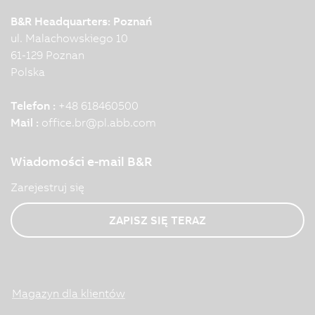
B&R Headquarters: Poznań
ul. Malachowskiego 10
61-129 Poznan
Polska
Telefon :
+48 618460500
Mail :
office.br
@
pl.abb.com
Wiadomości e-mail B&R
Zarejestruj się
ZAPISZ SIĘ TERAZ
Magazyn dla klientów